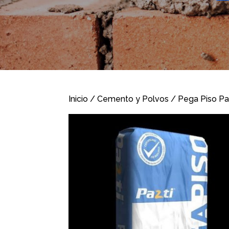
Inicio
/
Cemento y Polvos
/ Pega Piso Pa