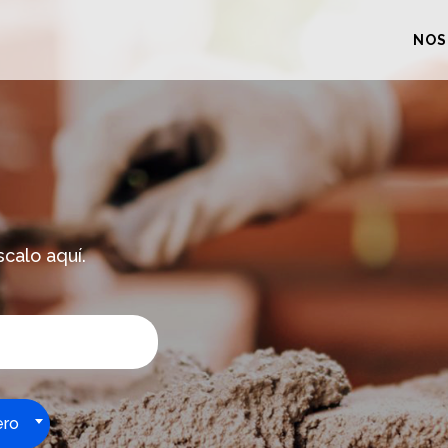
NOS
scalo aquí.
ero