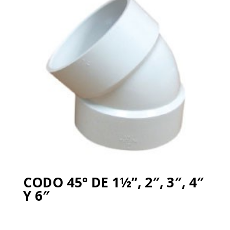
CODO 45° DE 1½”, 2″, 3″, 4″
Y 6″